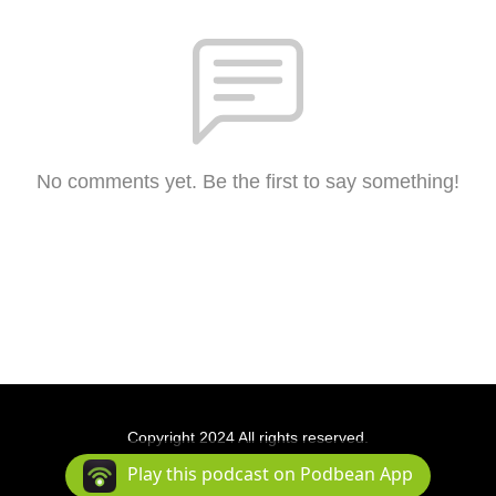
No comments yet. Be the first to say something!
Copyright 2024 All rights reserved.
Podcast Powered By
Podbean
Play this podcast on Podbean App